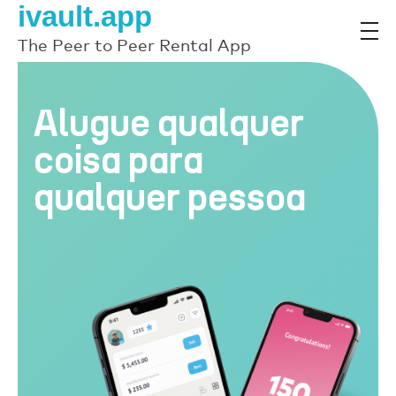
ivault.app
The Peer to Peer Rental App
Alugue qualquer
coisa para
qualquer pessoa